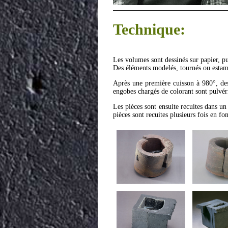
Technique:
Les volumes sont dessinés sur papier, pu
Des éléments modelés, tournés ou estampé
Après une première cuisson à 980°, des 
engobes chargés de colorant sont pulvéri
Les pièces sont ensuite recuites dans u
pièces sont recuites plusieurs fois en fo